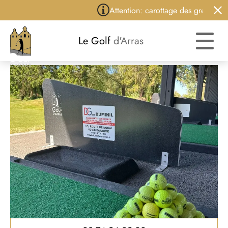
Attention: carottage des greens du 3
Le Golf
d'Arras
Pass Go For Golf